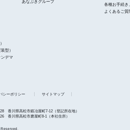
あなぶきグループ
各種お手続き
よくあるご質
）
実装型）
オンデマ
バシーポリシー
サイトマップ
0028
香川県高松市鍛冶屋町7-12（登記所在地）
0026
香川県高松市磨屋町8-1（本社住所）
t Reserved.