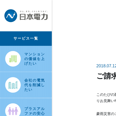
サービス一覧
マンション
の価値を上
げたい
2018.07.1
ご請
会社の電気
代を削減し
たい
このたびの
りお見舞い
プラスアル
ファの安心
豪雨災害の