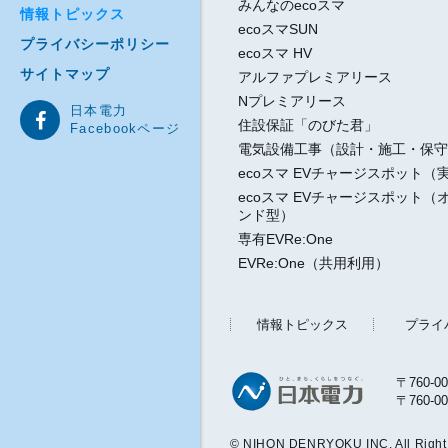
みんなのecoスマ
情報トピックス
ecoスマSUN
プライバシーポリシー
ecoスマ HV
サイトマップ
アルファプレミアリース
Nプレミアリース
日本電力
住設保証「のびた君」
Facebookページ
電気設備工事（設計・施工・保守
ecoスマ EVチャージスポット（
ecoスマ EVチャージスポット（
ンド型）
専有EVRe:One
EVRe:One（共用利用）
情報トピックス
プライ
〒760-
〒760-
©
NIHON DENRYOKU INC
. All Righ