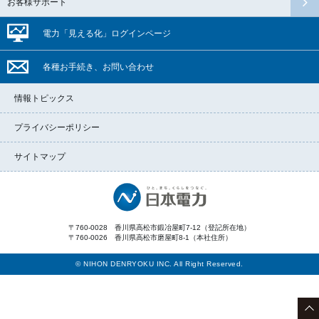
お客様サポート
電力「見える化」
ログイン
ページ
各種お手続き、
お問い合わせ
情報トピックス
プライバシーポリシー
サイトマップ
〒760-0028
香川県高松市鍛冶屋町7-12（登記所在地）
〒760-0026
香川県高松市磨屋町8-1（本社住所）
©
NIHON DENRYOKU INC
. All Right Reserved.